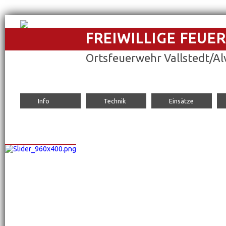
FREIWILLIGE FEUE
Ortsfeuerwehr Vallstedt/Al
Navigation
Info
Technik
Einsätze
überspringen