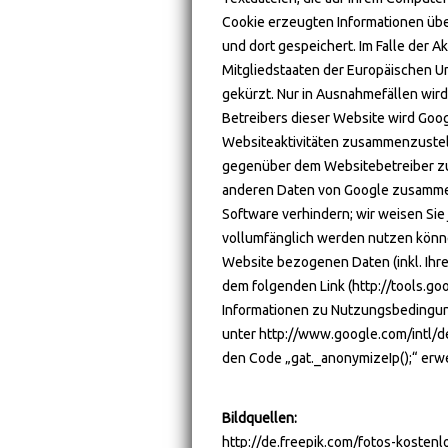
Cookie erzeugten Informationen übe
und dort gespeichert. Im Falle der A
Mitgliedstaaten der Europäischen 
gekürzt. Nur in Ausnahmefällen wird
Betreibers dieser Website wird Goo
Websiteaktivitäten zusammenzustel
gegenüber dem Websitebetreiber zu 
anderen Daten von Google zusammeng
Software verhindern; wir weisen Sie 
vollumfänglich werden nutzen könne
Website bezogenen Daten (inkl. Ihre
dem folgenden Link (http://tools.g
Informationen zu Nutzungsbedingun
unter http://www.google.com/intl/de
den Code „gat._anonymizeIp();“ erwe
Bildquellen:
http://de.freepik.com/fotos-koste