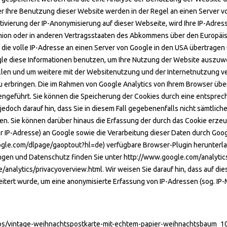
r Ihre Benutzung dieser Website werden in der Regel an einen Server v
ktivierung der IP-Anonymisierung auf dieser Webseite, wird Ihre IP-Adre
Union oder in anderen Vertragsstaaten des Abkommens über den Europäi
 die volle IP-Adresse an einen Server von Google in den USA übertragen 
gle diese Informationen benutzen, um Ihre Nutzung der Website auszuwe
len und um weitere mit der Websitenutzung und der Internetnutzung v
erbringen. Die im Rahmen von Google Analytics von Ihrem Browser überm
eführt. Sie können die Speicherung der Cookies durch eine entsprech
jedoch darauf hin, dass Sie in diesem Fall gegebenenfalls nicht sämtlic
n. Sie können darüber hinaus die Erfassung der durch das Cookie erzeu
r IP-Adresse) an Google sowie die Verarbeitung dieser Daten durch Goog
oogle.com/dlpage/gaoptout?hl=de) verfügbare Browser-Plugin herunterla
gen und Datenschutz finden Sie unter http://www.google.com/analytic
/analytics/privacyoverview.html. Wir weisen Sie darauf hin, dass auf di
itert wurde, um eine anonymisierte Erfassung von IP-Adressen (sog. IP-
nlos/vintage-weihnachtspostkarte-mit-echtem-papier-weihnachtsbaum_