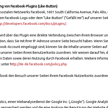
ng von Facebook-Plugins (Like-Button)
 sozialen Netzwerks Facebook, 1601 South California Avenue, Palo Alto, 
m Facebook-Logo oder dem "Like-Button" ("Gefällt mir") auf unserer Seit
tp://developers.facebook.com/docs/plugins/
.
ird über das Plugin eine direkte Verbindung zwischen Ihrem Browser un
tion, dass Sie mit Ihrer IP-Adresse unsere Seite besucht haben. Wenn Si
book-Account eingeloggt sind, können Sie die Inhalte unserer Seiten auf 
nserer Seiten Ihrem Benutzerkonto zuordnen. Wir weisen darauf hin, das
en Daten sowie deren Nutzung durch Facebook erhalten. Weitere Informat
 unter h
ttp://de-de.facebook.com/policy.php
.
book den Besuch unserer Seiten Ihrem Facebook-Nutzerkonto zuordnen k
ics, einen Webanalysedienst der Google Inc. („Google“). Google Analyt
r gespeichert werden und die eine Analyse der Benutzung der Website d