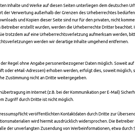
llten Inhalte und Werke auf diesen Seiten unterliegen dem deutschen Urh
Art der Verwertung außerhalb der Grenzen des Urheberrechtes bedürfen
Downloads und Kopien dieser Seite sind nur für den privaten, nicht komme
om Betreiber erstellt wurden, werden die Urheberrechte Dritter beachtet.
 Sie trotzdem auf eine Urheberrechtsverletzung aufmerksam werden, bi
chtsverletzungen werden wir derartige Inhalte umgehend entfernen.
in der Regel ohne Angabe personenbezogener Daten möglich. Soweit au
t oder eMail-Adressen) erhoben werden, erfolgt dies, soweit möglich, ste
he Zustimmung nicht an Dritte weitergegeben.
nübertragung im Internet (z.B. bei der Kommunikation per E-Mail) Sicher
 Zugriff durch Dritte ist nicht möglich.
essumspflicht veröffentlichten Kontaktdaten durch Dritte zur Übersend
onsmaterialien wird hiermit ausdrücklich widersprochen. Die Betreiber 
 Falle der unverlangten Zusendung von Werbeinformationen, etwa durch S