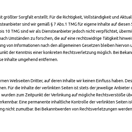
 größter Sorgfalt erstellt. Für die Richtigkeit, Vollständigkeit und Aktua
teanbieter sind wir gemäß § 7 Abs.1 TMG für eigene Inhalte auf diesen
bis 10 TMG sind wir als Diensteanbieter jedoch nicht verpflichtet, überm
ch Umständen zu forschen, die auf eine rechtswidrige Tätigkeit hinwei
ng von Informationen nach den allgemeinen Gesetzen bleiben hiervon u
tpunkt der Kenntnis einer konkreten Rechtsverletzung möglich. Bei Be
se Inhalte umgehend entfernen.
rnen Webseiten Dritter, auf deren Inhalte wir keinen Einfluss haben. De
. Für die Inhalte der verlinkten Seiten ist stets der jeweilige Anbieter 
en wurden zum Zeitpunkt der Verlinkung auf mögliche Rechtsverstöße übe
rkennbar. Eine permanente inhaltliche Kontrolle der verlinkten Seiten i
ung nicht zumutbar. Bei Bekanntwerden von Rechtsverletzungen werden