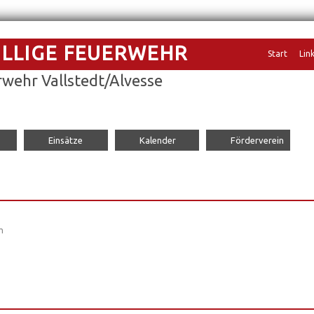
ILLIGE FEUERWEHR
Navigation
Start
Lin
übersprin
wehr Vallstedt/Alvesse
Einsätze
Kalender
Förderverein
m